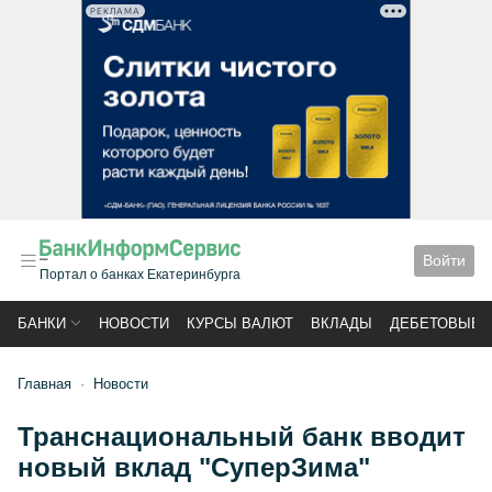
РЕКЛАМА
Войти
Портал о банках Екатеринбурга
БАНКИ
НОВОСТИ
КУРСЫ ВАЛЮТ
ВКЛАДЫ
ДЕБЕТОВЫЕ 
Главная
Новости
Транснациональный банк вводит
новый вклад "СуперЗима"