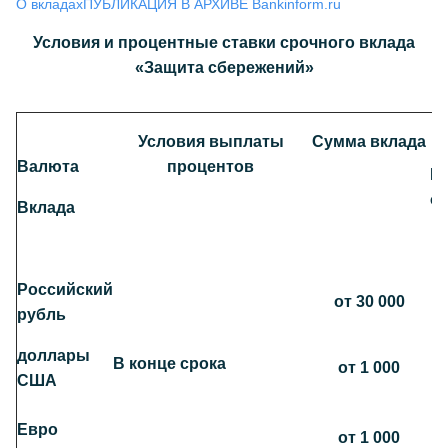
О вкладах
ПУБЛИКАЦИЯ В АРХИВЕ Bankinform.ru
Условия и процентные ставки срочного вклада
«Защита сбережений»
Условия выплаты
Сумма вклада
Валюта
процентов
Н
ос
Вклада
Российский
от 30 000
рубль
доллары
В конце срока
от 1 000
США
Евро
от 1 000