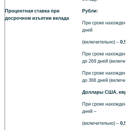
Процентная ставка при
Рубли:
досрочном изъятии вклада
При сроке нахождения
дней
(включительно) –
0,5
При сроке нахождения
до 269 дней (включит
При сроке нахождения
до 366 дней (включит
Доллары США, евро
При сроке нахождения
дней –
(включительно) –
0,5