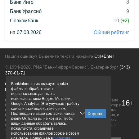
Банк Инго
8
Банк Уралсиб
9
Совкомбанк
10
(+2)
на 07.08.2026
Общий рейтинг
Нашли ошибку? Выделите текст и нажмите
Ctrl+Enter
© 1994-2026.
РИА "БанкИнформСервис". Екатеринбург
(343)
370-61-71
О проекте
Политика конфиденциальности
Bankinform.ru использует cookie-
файлы и обрабатывает
Правовая информация
Для рекламодателей
персональные данные с
использованием Яндекс Метрики,
Вся информация о продуктах банков, размещенная на портале
16+
Google Analytics. Это улучшает работу
bankinform.ru, носит исключительно ознакомительный характер и
сайта и взаимодействие с ним.
не является публичной офертой, определяемой положениями
Подтвердите ваше согласие, нажав
ГК РФ. Информация не содержит точного и полного описания, и
кнопу Ок. Если вы не хотите, чтобы
может быть изменена. Конечные условия уточняйте на сайтах
ваши данные обрабатывались,
банков или при личном обращении. Исключительное право на
пожалуйста, ограничьте
товарные знаки принадлежит их правообладателям.
использование файлов cookie в своём
браузере. Подробнее в
Политике