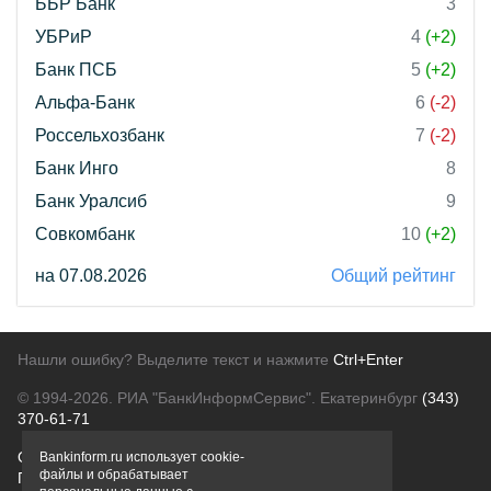
ББР Банк
3
УБРиР
4
(+2)
Банк ПСБ
5
(+2)
Альфа-Банк
6
(-2)
Россельхозбанк
7
(-2)
Банк Инго
8
Банк Уралсиб
9
Совкомбанк
10
(+2)
на 07.08.2026
Общий рейтинг
Нашли ошибку? Выделите текст и нажмите
Ctrl+Enter
© 1994-2026.
РИА "БанкИнформСервис". Екатеринбург
(343)
370-61-71
О проекте
Политика конфиденциальности
Bankinform.ru использует cookie-
файлы и обрабатывает
Правовая информация
Для рекламодателей