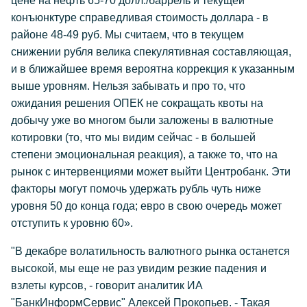
цене на нефть 65-70 долл./баррель и текущей
конъюнктуре справедливая стоимость доллара - в
районе 48-49 руб. Мы считаем, что в текущем
снижении рубля велика спекулятивная составляющая,
и в ближайшее время вероятна коррекция к указанным
выше уровням. Нельзя забывать и про то, что
ожидания решения ОПЕК не сокращать квоты на
добычу уже во многом были заложены в валютные
котировки (то, что мы видим сейчас - в большей
степени эмоциональная реакция), а также то, что на
рынок с интервенциями может выйти Центробанк. Эти
факторы могут помочь удержать рубль чуть ниже
уровня 50 до конца года; евро в свою очередь может
отступить к уровню 60».
"В декабре волатильность валютного рынка останется
высокой, мы еще не раз увидим резкие падения и
взлеты курсов, - говорит аналитик ИА
"БанкИнформСервис" Алексей Прокопьев. - Такая