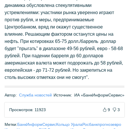
динамика обусловлена спекулятивными
устремлениями: участники рынка уверенно играют
против рубля, и меры, предпринимаемые
Центробанком, вряд ли окажут существенное
влияние. Решающим фактором останутся цены на
нефть. При котировках 65-75 долл./баррель доллар
будет "прыгать" в диапазоне 49-56 рублей, евро - 58-68
рублей. При падении барреля до 60 долларов
американская валюта может подорожать до 58 рублей,
европейская - до 71-72 рублей. Но закрепиться на
столь высоких отметках они не смогут".
Автор:
Служба новостей
Источник:
ИА «БанкИнформСервис»
Просмотров: 11923
9
3
Метки:
БанкИнформСервис
Кольцо Урала
Росбанк
прогноз
евро