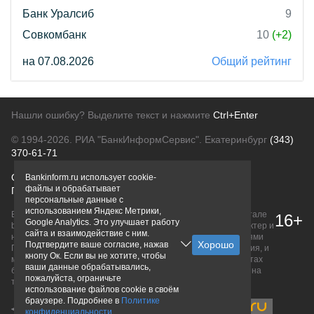
Банк Уралсиб
9
Совкомбанк
10
(+2)
на 07.08.2026
Общий рейтинг
Нашли ошибку? Выделите текст и нажмите
Ctrl+Enter
© 1994-2026.
РИА "БанкИнформСервис". Екатеринбург
(343)
370-61-71
О проекте
Политика конфиденциальности
Bankinform.ru использует cookie-
файлы и обрабатывает
Правовая информация
Для рекламодателей
персональные данные с
использованием Яндекс Метрики,
Вся информация о продуктах банков, размещенная на портале
16+
Google Analytics. Это улучшает работу
bankinform.ru, носит исключительно ознакомительный характер и
сайта и взаимодействие с ним.
не является публичной офертой, определяемой положениями
Подтвердите ваше согласие, нажав
ГК РФ. Информация не содержит точного и полного описания, и
кнопу Ок. Если вы не хотите, чтобы
может быть изменена. Конечные условия уточняйте на сайтах
ваши данные обрабатывались,
банков или при личном обращении. Исключительное право на
пожалуйста, ограничьте
товарные знаки принадлежит их правообладателям.
использование файлов cookie в своём
браузере. Подробнее в
Политике
конфиденциальности
.