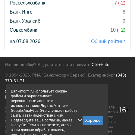
Россельхозбанк
7
(-2)
Банк Инго
8
Банк Уралсиб
9
Совкомбанк
10
(+2)
на 07.08.2026
Общий рейтинг
Нашли ошибку? Выделите текст и нажмите
Ctrl+Enter
© 1994-2026.
РИА "БанкИнформСервис". Екатеринбург
(343)
370-61-71
О проекте
Политика конфиденциальности
Bankinform.ru использует cookie-
файлы и обрабатывает
Правовая информация
Для рекламодателей
персональные данные с
использованием Яндекс Метрики,
Вся информация о продуктах банков, размещенная на портале
16+
Google Analytics. Это улучшает работу
bankinform.ru, носит исключительно ознакомительный характер и
сайта и взаимодействие с ним.
не является публичной офертой, определяемой положениями
Подтвердите ваше согласие, нажав
ГК РФ. Информация не содержит точного и полного описания, и
кнопу Ок. Если вы не хотите, чтобы
может быть изменена. Конечные условия уточняйте на сайтах
ваши данные обрабатывались,
банков или при личном обращении. Исключительное право на
пожалуйста, ограничьте