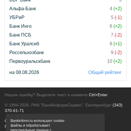
Альфа-Банк
4
(+2)
УБРиР
5
(-1)
Банк Инго
6
(+2)
Банк ПСБ
7
(-2)
Банк Уралсиб
8
(+1)
Россельхозбанк
9
(-2)
Первоуральскбанк
10
(+2)
на 08.08.2026
Общий рейтинг
Нашли ошибку? Выделите текст и нажмите
Ctrl+Enter
© 1994-2026.
РИА "БанкИнформСервис". Екатеринбург
(343)
370-61-71
О проекте
Политика конфиденциальности
Bankinform.ru использует cookie-
файлы и обрабатывает
Правовая информация
Для рекламодателей
персональные данные с