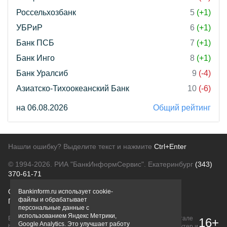
Россельхозбанк
5
(+1)
УБРиР
6
(+1)
Банк ПСБ
7
(+1)
Банк Инго
8
(+1)
Банк Уралсиб
9
(-4)
Азиатско-Тихоокеанский Банк
10
(-6)
на 06.08.2026
Общий рейтинг
Нашли ошибку? Выделите текст и нажмите
Ctrl+Enter
© 1994-2026.
РИА "БанкИнформСервис". Екатеринбург
(343)
370-61-71
О проекте
Политика конфиденциальности
Bankinform.ru использует cookie-
файлы и обрабатывает
Правовая информация
Для рекламодателей
персональные данные с
использованием Яндекс Метрики,
Вся информация о продуктах банков, размещенная на портале
16+
Google Analytics. Это улучшает работу
bankinform.ru, носит исключительно ознакомительный характер и