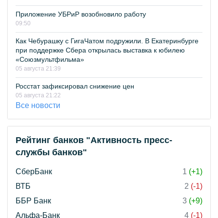
Приложение УБРиР возобновило работу
09:50
Как Чебурашку с ГигаЧатом подружили. В Екатеринбурге
при поддержке Сбера открылась выставка к юбилею
«Союзмультфильма»
05 августа 21:39
Росстат зафиксировал снижение цен
05 августа 21:22
Все новости
Рейтинг банков "Активность пресс-
службы банков"
СберБанк
1
(+1)
ВТБ
2
(-1)
ББР Банк
3
(+9)
Альфа-Банк
4
(-1)