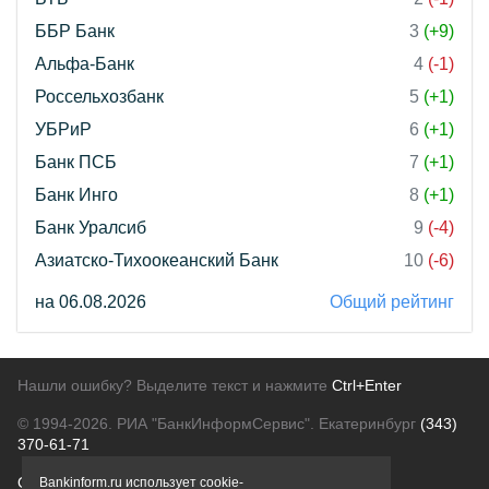
ББР Банк
3
(+9)
Альфа-Банк
4
(-1)
Россельхозбанк
5
(+1)
УБРиР
6
(+1)
Банк ПСБ
7
(+1)
Банк Инго
8
(+1)
Банк Уралсиб
9
(-4)
Азиатско-Тихоокеанский Банк
10
(-6)
на 06.08.2026
Общий рейтинг
Нашли ошибку? Выделите текст и нажмите
Ctrl+Enter
© 1994-2026.
РИА "БанкИнформСервис". Екатеринбург
(343)
370-61-71
О проекте
Политика конфиденциальности
Bankinform.ru использует cookie-