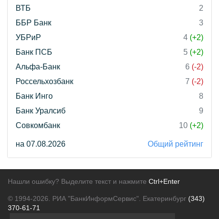
ВТБ
2
ББР Банк
3
УБРиР
4
(+2)
Банк ПСБ
5
(+2)
Альфа-Банк
6
(-2)
Россельхозбанк
7
(-2)
Банк Инго
8
Банк Уралсиб
9
Совкомбанк
10
(+2)
на 07.08.2026
Общий рейтинг
Нашли ошибку? Выделите текст и нажмите
Ctrl+Enter
© 1994-2026.
РИА "БанкИнформСервис". Екатеринбург
(343)
370-61-71