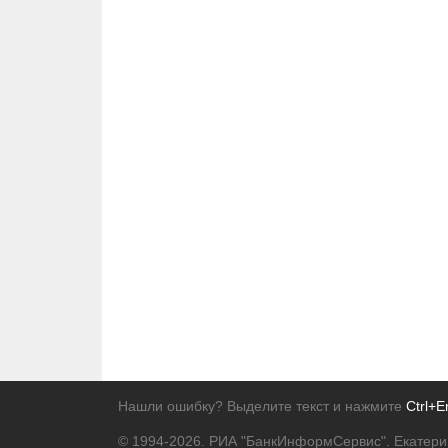
Нашли ошибку? Выделите текст и нажмите
Ctrl+E
© 1994-2026.
РИА "БанкИнформСервис". Екатери