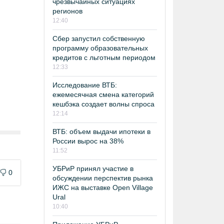
чрезвычайных ситуациях
регионов
12:40
Сбер запустил собственную
программу образовательных
кредитов с льготным периодом
12:33
Исследование ВТБ:
ежемесячная смена категорий
кешбэка создает волны спроса
12:14
ВТБ: объем выдачи ипотеки в
России вырос на 38%
11:52
УБРиР принял участие в
0
обсуждении перспектив рынка
ИЖС на выставке Open Village
Ural
10:40