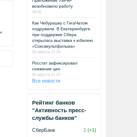
Приложение УБРиР
возобновило работу
09:50
Как Чебурашку с ГигаЧатом
подружили. В Екатеринбурге
и
при поддержке Сбера
открылась выставка к юбилею
«Союзмультфильма»
05 августа 21:39
Росстат зафиксировал
снижение цен
05 августа 21:22
Все новости
Рейтинг банков
"Активность пресс-
службы банков"
СберБанк
1
(+1)