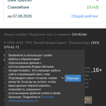
Банк Уралсиб
9
Совкомбанк
10
(+2)
на 07.08.2026
Общий рейтинг
Нашли ошибку? Выделите текст и нажмите
Ctrl+Enter
© 1994-2026.
РИА "БанкИнформСервис". Екатеринбург
(343)
370-61-71
О проекте
Политика конфиденциальности
Bankinform.ru использует cookie-
файлы и обрабатывает
Правовая информация
Для рекламодателей
персональные данные с
использованием Яндекс Метрики,
Вся информация о продуктах банков, размещенная на портале
16+
Google Analytics. Это улучшает работу
bankinform.ru, носит исключительно ознакомительный характер и
сайта и взаимодействие с ним.
не является публичной офертой, определяемой положениями
Подтвердите ваше согласие, нажав
ГК РФ. Информация не содержит точного и полного описания, и
кнопу Ок. Если вы не хотите, чтобы
может быть изменена. Конечные условия уточняйте на сайтах
ваши данные обрабатывались,
банков или при личном обращении. Исключительное право на
пожалуйста, ограничьте
товарные знаки принадлежит их правообладателям.
использование файлов cookie в своём
браузере. Подробнее в
Политике
конфиденциальности
.