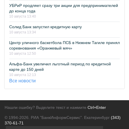
УБРиР продляет сразу три акции для предпринимателей
до конца года
10 августа 13:40
Солид Банк запустил кредитную карту
10 августа 13:34
Центр уличного баскетбола ПСБ в Нижнем Тагиле принял
соревнования «Оранжевый мяч»
10 августа 12:50
Альфа-Банк увеличил льготный период по кредитной
карте до 150 дней
10 августа 12:13
Все новости
Нашли ошибку? Выделите текст и нажмите
Ctrl+Enter
© 1994-2026.
РИА "БанкИнформСервис". Екатеринбург
(343)
370-61-71