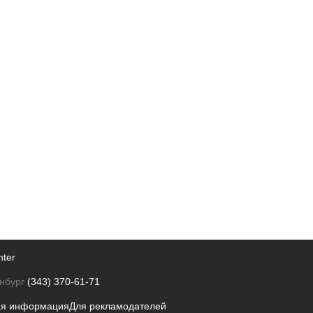
nter
нбург
(343) 370-61-71
ая информация
Для рекламодателей