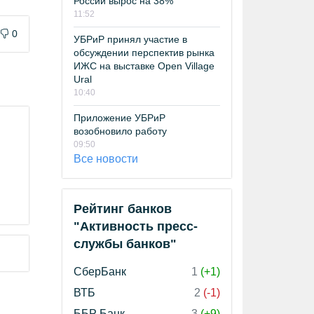
России вырос на 38%
11:52
0
УБРиР принял участие в
обсуждении перспектив рынка
ИЖС на выставке Open Village
Ural
10:40
Приложение УБРиР
возобновило работу
09:50
Все новости
Рейтинг банков
"Активность пресс-
службы банков"
СберБанк
1
(+1)
ВТБ
2
(-1)
ББР Банк
3
(+9)