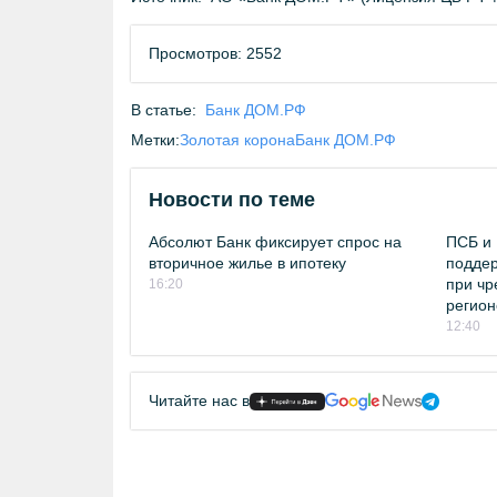
Просмотров: 2552
В статье:
Банк ДОМ.РФ
Метки:
Золотая корона
Банк ДОМ.РФ
Новости по теме
Абсолют Банк фиксирует спрос на
ПСБ и 
вторичное жилье в ипотеку
поддер
при чр
16:20
регион
12:40
Читайте нас в