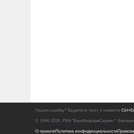
Нашли ошибку? Выделите текст и нажмите
Ctrl+E
© 1994-2026.
РИА "БанкИнформСервис". Екатери
О проекте
Политика конфиденциальности
Правов