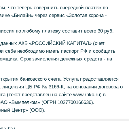
м, что теперь совершить очередной платеж по
зине «Билайн» через сервис «Золотая корона -
миссия по любому платежу составит всего 30 руб.
 выданных АКБ «РОССИЙСКИЙ КАПИТАЛ» (счет
ри себе необходимо иметь паспорт РФ и сообщить
емщика. Срок зачисления денежных средств - на
ткрытия банковского счета. Услуга предоставляется
лицензия ЦБ РФ № 3166-К, на основании договора о
а (текст представлен на сайте www.rnko.ru) в
 ОАО «Вымпелком» (ОГРН 1027700166636).
жный Центр» (ООО).
№ 2312)