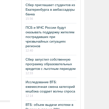
Сбер приглашает студентов из
Екатеринбурга в амбассадоры
банка
15:56
ПСБ и МЧС России будут
оказывать поддержку жителям
пострадавших при
чрезвычайных ситуациях
регионов
12:40
Сбер запустил собственную
программу образовательных
кредитов с льготным периодом
12:33
Исследование ВТБ:
ежемесячная смена категорий
кешбэка создает волны спроса
12:14
ВТБ: объем выдачи ипотеки в