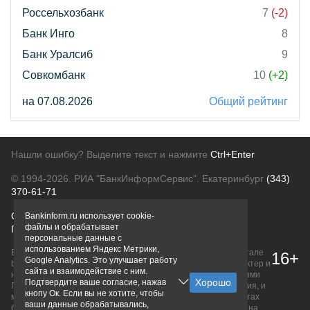
Россельхозбанк
7
(-2)
Банк Инго
8
Банк Уралсиб
9
Совкомбанк
10
(+2)
на 07.08.2026
Общий рейтинг
Нашли ошибку? Выделите текст и нажмите
Ctrl+Enter
© 1994-2026.
РИА "БанкИнформСервис". Екатеринбург
(343)
370-61-71
О проекте
Политика конфиденциальности
Bankinform.ru использует cookie-
файлы и обрабатывает
Правовая информация
Для рекламодателей
персональные данные с
использованием Яндекс Метрики,
Вся информация о продуктах банков, размещенная на портале
16+
Google Analytics. Это улучшает работу
bankinform.ru, носит исключительно ознакомительный характер и
сайта и взаимодействие с ним.
не является публичной офертой, определяемой положениями
Подтвердите ваше согласие, нажав
ГК РФ. Информация не содержит точного и полного описания, и
кнопу Ок. Если вы не хотите, чтобы
может быть изменена. Конечные условия уточняйте на сайтах
ваши данные обрабатывались,
банков или при личном обращении. Исключительное право на