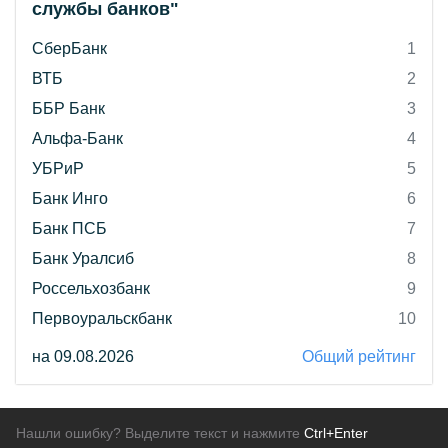
службы банков"
СберБанк
1
ВТБ
2
ББР Банк
3
Альфа-Банк
4
УБРиР
5
Банк Инго
6
Банк ПСБ
7
Банк Уралсиб
8
Россельхозбанк
9
Первоуральскбанк
10
на 09.08.2026
Общий рейтинг
Нашли ошибку? Выделите текст и нажмите
Ctrl+Enter