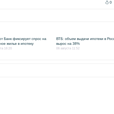
0
т Банк фиксирует спрос на
ВТБ: объем выдачи ипотеки в Рос
ное жилье в ипотеку
вырос на 38%
ста 16:20
06 августа 11:52