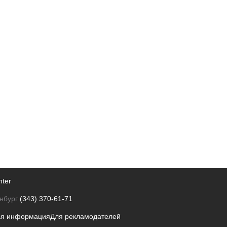
nter
нбург
(343) 370-61-71
ая информация
Для рекламодателей