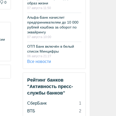
0
образ жизни
07 августа 11:50
Альфа-Банк начислит
предпринимателям до 10 000
рублей кэшбэка за оборот по
эквайрингу
07 августа 10:00
сии
ОТП Банк включён в белый
список Минцифры
06 августа 21:27
Все новости
Рейтинг банков
"Активность пресс-
службы банков"
СберБанк
1
ВТБ
2