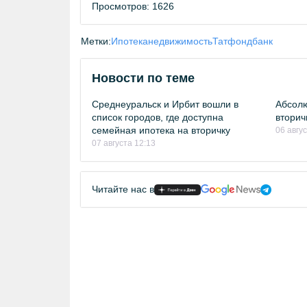
Просмотров: 1626
Метки:
Ипотека
недвижимость
Татфондбанк
Новости по теме
Среднеуральск и Ирбит вошли в
Абсолю
список городов, где доступна
вторич
семейная ипотека на вторичку
06 авгу
07 августа 12:13
Читайте нас в