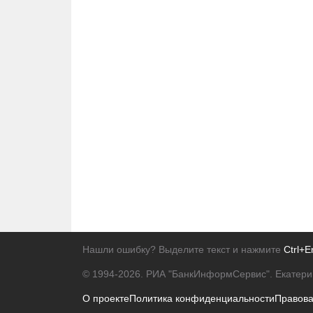
Нашли ошибку? Выделите текст и нажмите
Ctrl+E
© 1994-2026.
РИА "БанкИнформСервис". Екатери
О проекте
Политика конфиденциальности
Правов