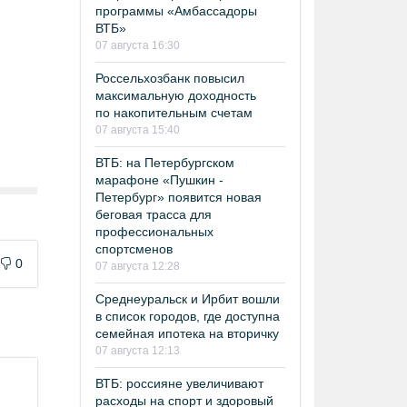
программы «Амбассадоры
ВТБ»
07 августа 16:30
Россельхозбанк повысил
максимальную доходность
по накопительным счетам
07 августа 15:40
ВТБ: на Петербургском
марафоне «Пушкин -
Петербург» появится новая
беговая трасса для
профессиональных
спортсменов
0
07 августа 12:28
Среднеуральск и Ирбит вошли
в список городов, где доступна
семейная ипотека на вторичку
07 августа 12:13
ВТБ: россияне увеличивают
расходы на спорт и здоровый