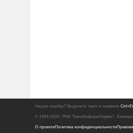
Нашли ошибку? Выделите текст и нажмите
Ctrl+E
© 1994-2026.
РИА "БанкИнформСервис". Екатери
О проекте
Политика конфиденциальности
Правов