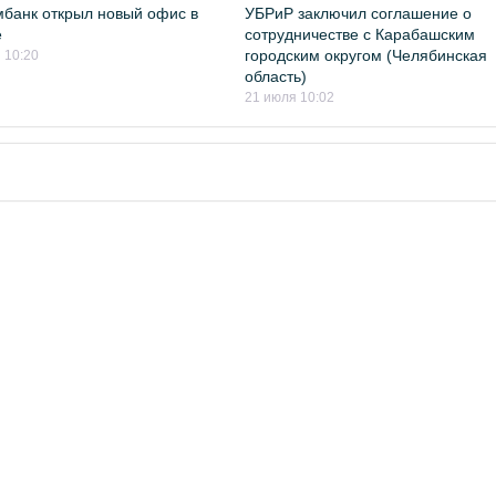
банк открыл новый офис в
УБРиР заключил соглашение о
е
сотрудничестве с Карабашским
городским округом (Челябинская
 10:20
область)
21 июля 10:02