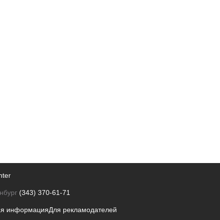
nter
нбург
(343) 370-61-71
ая информация
Для рекламодателей