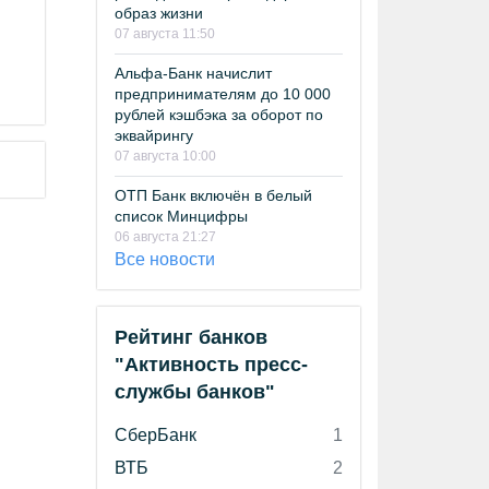
образ жизни
07 августа 11:50
Альфа-Банк начислит
предпринимателям до 10 000
рублей кэшбэка за оборот по
эквайрингу
07 августа 10:00
ОТП Банк включён в белый
список Минцифры
06 августа 21:27
Все новости
Рейтинг банков
"Активность пресс-
службы банков"
СберБанк
1
ВТБ
2