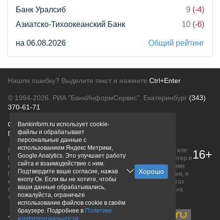
Банк Уралсиб
9
(-4)
Азиатско-Тихоокеанский Банк
10
(-6)
на 06.08.2026
Общий рейтинг
Нашли ошибку? Выделите текст и нажмите
Ctrl+Enter
© 1994-2026.
РИА "БанкИнформСервис". Екатеринбург
(343)
370-61-71
О проекте
Политика конфиденциальности
Bankinform.ru использует cookie-
файлы и обрабатывает
Правовая информация
Для рекламодателей
персональные данные с
использованием Яндекс Метрики,
Вся информация о продуктах банков, размещенная на портале
16+
Google Analytics. Это улучшает работу
bankinform.ru, носит исключительно ознакомительный характер и
сайта и взаимодействие с ним.
не является публичной офертой, определяемой положениями
Подтвердите ваше согласие, нажав
ГК РФ. Информация не содержит точного и полного описания, и
кнопу Ок. Если вы не хотите, чтобы
может быть изменена. Конечные условия уточняйте на сайтах
ваши данные обрабатывались,
банков или при личном обращении. Исключительное право на
пожалуйста, ограничьте
товарные знаки принадлежит их правообладателям.
использование файлов cookie в своём
браузере. Подробнее в
Политике
конфиденциальности
.