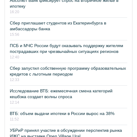
Абсолют Банк фиксирует спрос на вторичное жилье в
ипотеку
16:20
Сбер приглашает студентов из Екатеринбурга в
амбассадоры банка
15:56
ПСБ и МЧС России будут оказывать поддержку жителям
пострадавших при чрезвычайных ситуациях регионов
12:40
Сбер запустил собственную программу образовательных
кредитов с льготным периодом
12:33
Исследование ВТБ: ежемесячная смена категорий
кешбэка создает волны спроса
12:14
ВТБ: объем выдачи ипотеки в России вырос на 38%
11:52
УБРиР принял участие в обсуждении перспектив рынка
ИЖС на выставке Open Village Ural