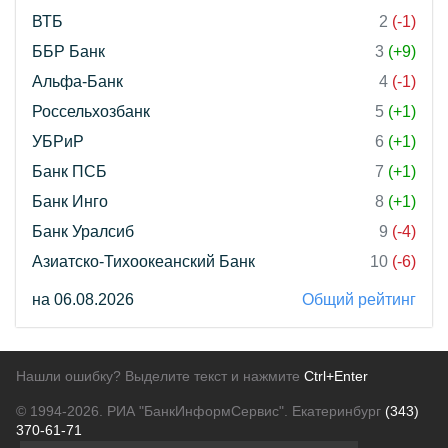
ВТБ
2
(-1)
ББР Банк
3
(+9)
Альфа-Банк
4
(-1)
Россельхозбанк
5
(+1)
УБРиР
6
(+1)
Банк ПСБ
7
(+1)
Банк Инго
8
(+1)
Банк Уралсиб
9
(-4)
Азиатско-Тихоокеанский Банк
10
(-6)
на 06.08.2026
Общий рейтинг
Нашли ошибку? Выделите текст и нажмите
Ctrl+Enter
© 1994-2026.
РИА "БанкИнформСервис". Екатеринбург
(343)
370-61-71