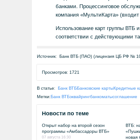
банками. Процессинговое обслуж
компания «МультиКарта» (входит 
Использование карт группы ВТБ и
соответствии с действующими т
Источник:
Банк ВТБ (ПАО) (лицензия ЦБ РФ № 1
Просмотров: 1721
В статье:
Банк ВТБ
Банковские карты
Кредитные к
Метки:
Банк ВТБ
эквайринг
банкоматы
соглашение
Новости по теме
Открыт набор на второй сезон
ВТБ: н
программы «Амбассадоры ВТБ»
«Пушки
новая 
07 августа 16:30