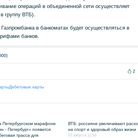
ивание операций в объединенной сети осуществляет
в группу ВТБ).
 Газпромбанка в банкоматах будет осуществляться в
арифами банков.
000)
2
арты
Дебетовые карты
а Петербургском марафоне
ВТБ: россияне увеличивают расх
н - Петербург» появится
на спорт и здоровый образ жизни
беговая трасса для
07 августа 11:50