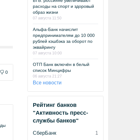
ВТБ: россияне увеличивают
расходы на спорт и здоровый
образ жизни
07 августа 11:50
Альфа-Банк начислит
предпринимателям до 10 000
рублей кэшбэка за оборот по
эквайрингу
07 августа 10:00
ОТП Банк включён в белый
список Минцифры
0
06 августа 21:27
Все новости
Рейтинг банков
"Активность пресс-
службы банков"
оды
СберБанк
1