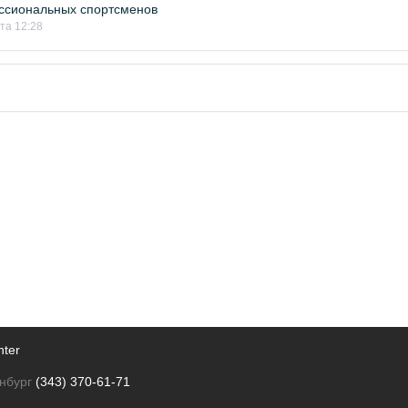
ссиональных спортсменов
ста 12:28
nter
нбург
(343) 370-61-71