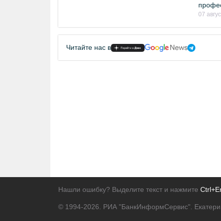
профе
07 авгу
Читайте нас в
Нашли ошибку? Выделите текст и нажмите
Ctrl+E
© 1994-2026.
РИА "БанкИнформСервис". Екатери