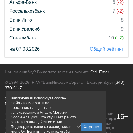
Альфа-Банк
6
(-2)
Россельхозбанк
7
(-2)
Банк Инго
8
Банк Уралсиб
9
Совкомбанк
10
(+2)
на 07.08.2026
Общий рейтинг
Нашли ошибку? Выделите текст и нажмите
Ctrl+Enter
© 1994-2026.
РИА "БанкИнформСервис". Екатеринбург
(343)
370-61-71
О проекте
Политика конфиденциальности
Bankinform.ru использует cookie-
файлы и обрабатывает
Правовая информация
Для рекламодателей
персональные данные с
использованием Яндекс Метрики,
Вся информация о продуктах банков, размещенная на портале
16+
Google Analytics. Это улучшает работу
bankinform.ru, носит исключительно ознакомительный характер и
сайта и взаимодействие с ним.
не является публичной офертой, определяемой положениями
Подтвердите ваше согласие, нажав
ГК РФ. Информация не содержит точного и полного описания, и
кнопу Ок. Если вы не хотите, чтобы