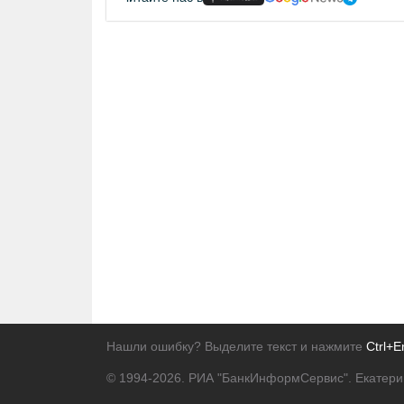
Нашли ошибку? Выделите текст и нажмите
Ctrl+E
© 1994-2026.
РИА "БанкИнформСервис". Екатери