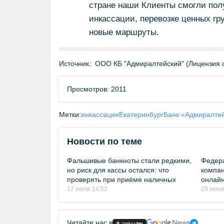
стране наши Клиенты смогли полу
инкассации, перевозке ценных гру
новые маршруты.
Источник:
ООО КБ "Адмиралтейский" (Лицензия о
Просмотров: 2011
Метки:
инкассация
Екатеринбург
Банк «Адмиралте
Новости по теме
Фальшивые банкноты стали редкими,
Федер
но риск для кассы остался: что
компан
проверять при приёме наличных
онлайн
17 июля 14:52
29 июня
Читайте нас в