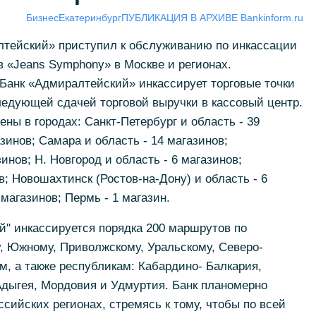
Бизнес
Екатеринбург
ПУБЛИКАЦИЯ В АРХИВЕ Bankinform.ru
лтейский» приступил к обслуживанию по инкассации
в «Jeans Symphony» в Москве и регионах.
Банк «Адмиралтейский» инкассирует торговые точки
едующей сдачей торговой выручки в кассовый центр.
ны в городах: Санкт-Петербург и область - 39
зинов; Самара и область - 14 магазинов;
инов; Н. Новгород и область - 6 магазинов;
в; Новошахтинск (Ростов-на-Дону) и область - 6
 магазинов; Пермь - 1 магазин.
" инкассируется порядка 200 маршрутов по
, Южному, Приволжскому, Уральскому, Северо-
, а также республикам: Кабардино- Балкария,
Адыгея, Мордовия и Удмуртия. Банк планомерно
сийских регионах, стремясь к тому, чтобы по всей