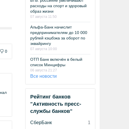
ВТБ: россияне увеличивают
расходы на спорт и здоровый
образ жизни
07 августа 11:50
Альфа-Банк начислит
предпринимателям до 10 000
рублей кэшбэка за оборот по
эквайрингу
07 августа 10:00
0
ОТП Банк включён в белый
список Минцифры
06 августа 21:27
Все новости
нал
Рейтинг банков
"Активность пресс-
службы банков"
СберБанк
1