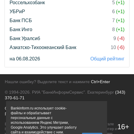
Россельхозбанк
5
(+1)
УБРиР
6
(+1)
Банк ПСБ
7
(+1)
Банк Инго
8
(+1)
Банк Уралсиб
9
(-4)
Азиатско-Тихоокеанский Банк
10
(-6)
на 06.08.2026
Общий рейтинг
Нашли ошибку? Выделите текст и нажмите
Ctrl+Enter
© 1994-2026.
РИА "БанкИнформСервис". Екатеринбург
(343)
370-61-71
О проекте
Политика конфиденциальности
Bankinform.ru использует cookie-
файлы и обрабатывает
Правовая информация
Для рекламодателей
персональные данные с
использованием Яндекс Метрики,
Вся информация о продуктах банков, размещенная на портале
16+
Google Analytics. Это улучшает работу
bankinform.ru, носит исключительно ознакомительный характер и
сайта и взаимодействие с ним.
не является публичной офертой, определяемой положениями