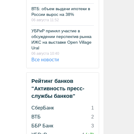
ВТБ: объем выдачи ипотеки в
России вырос на 38%
06 августа 11:52
УБРиР принял участие в
обсуждении перспектив рынка
ИЖС на выставке Open Village
Ural
06 августа 10:40
Все новости
Рейтинг банков
"Активность пресс-
службы банков"
СберБанк
1
ВТБ
2
ББР Банк
3