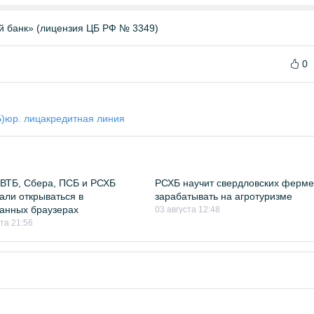
й банк» (лицензия ЦБ РФ № 3349)
0
)
юр. лица
кредитная линия
ВТБ, Сбера, ПСБ и РСХБ
РСХБ научит свердловских ферм
али открываться в
зарабатывать на агротуризме
анных браузерах
03 августа 12:48
ста 21:56