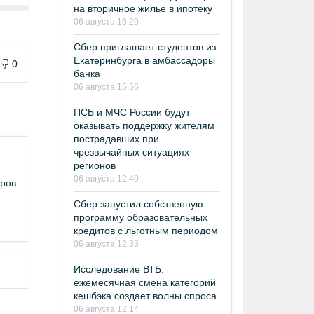
на вторичное жилье в ипотеку
06 августа 16:20
Сбер приглашает студентов из
Екатеринбурга в амбассадоры
0
банка
06 августа 15:56
ПСБ и МЧС России будут
оказывать поддержку жителям
пострадавших при
чрезвычайных ситуациях
регионов
06 августа 12:40
еров
Сбер запустил собственную
программу образовательных
кредитов с льготным периодом
06 августа 12:33
Исследование ВТБ:
ежемесячная смена категорий
кешбэка создает волны спроса
06 августа 12:14