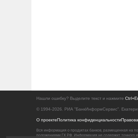
Нашли ошибку? Выделите текст и нажмите
Ctrl+E
© 1994-2026.
РИА "БанкИнформСервис". Екатери
О проекте
Политика конфиденциальности
Правов
Вся информация о продуктах банков, размещенная на по
положениями ГК РФ. Информация не содержит точного и 