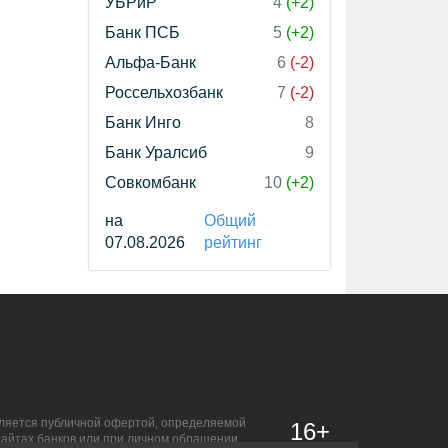
УБРиР
4
(+2)
Банк ПСБ
5
(+2)
Альфа-Банк
6
(-2)
Россельхозбанк
7
(-2)
Банк Инго
8
Банк Уралсиб
9
Совкомбанк
10
(+2)
на
Общий
07.08.2026
рейтинг
является публичной офертой, определяемой
16+
сайтах банков или при личном обращении.