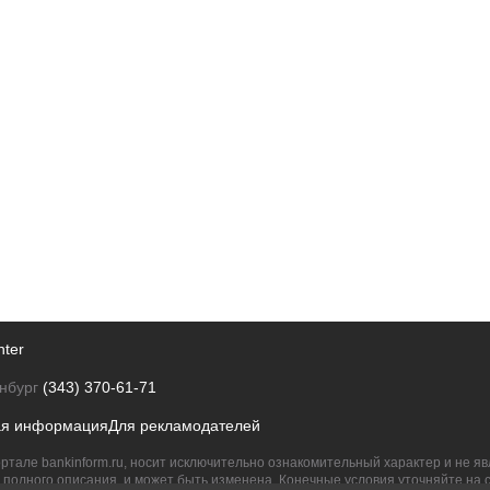
nter
нбург
(343) 370-61-71
ая информация
Для рекламодателей
ртале bankinform.ru, носит исключительно ознакомительный характер и не 
полного описания, и может быть изменена. Конечные условия уточняйте на 