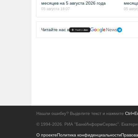
месяцев на 5 августа 2026 года
месяца
05 августа 18:07
05 авгу
Читайте нас в
Нашли ошибку? Выделите текст и нажмите
Ctrl+E
© 1994-2026.
РИА "БанкИнформСервис". Екатери
О проекте
Политика конфиденциальности
Правов