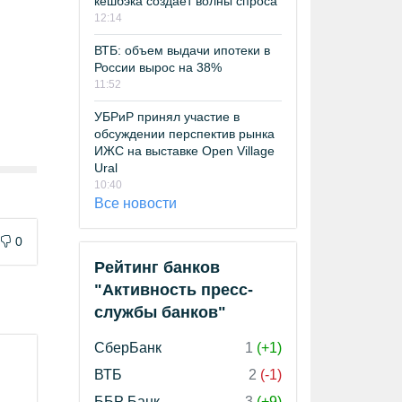
кешбэка создает волны спроса
12:14
ВТБ: объем выдачи ипотеки в
России вырос на 38%
11:52
УБРиР принял участие в
обсуждении перспектив рынка
ИЖС на выставке Open Village
Ural
10:40
Все новости
0
Рейтинг банков
"Активность пресс-
службы банков"
СберБанк
1
(+1)
ВТБ
2
(-1)
ББР Банк
3
(+9)