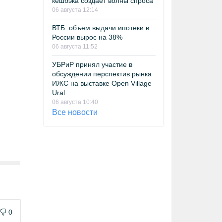
кешбэка создает волны спроса
06 августа 12:14
ВТБ: объем выдачи ипотеки в
России вырос на 38%
06 августа 11:52
УБРиР принял участие в
обсуждении перспектив рынка
ИЖС на выставке Open Village
Ural
06 августа 10:40
Все новости
0