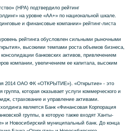
ство» (НРА) подтвердило рейтинг
олдинг» на уровне «AA+» по национальной шкале.
лдинговые и финансовые компании» рейтинг-листа
й уровень рейтинга обусловлен сильными рыночными
ткрытия», высокими темпами роста объемов бизнеса,
 консолидации банковских активов, привлечением
еров компании, увеличением ее капитала, высоким
ня 2014 ОАО ФК «ОТКРЫТИЕ»). «Открытие» - это
группа, которая оказывает услуги коммерческого и
ридж, страхование и управление активами.
холдинга является Банк «Финансовая Корпорация
нковской группы, в которую также входят Ханты-
е» и Новосибирский муниципальный банк. До конца
ение Банка «Открытие» и Новосибирского