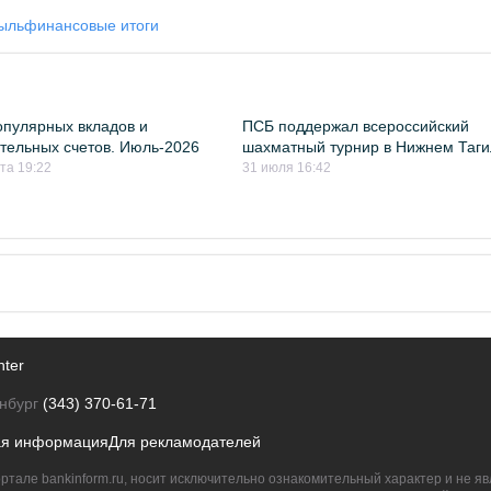
ыль
финансовые итоги
пулярных вкладов и
ПСБ поддержал всероссийский
тельных счетов. Июль-2026
шахматный турнир в Нижнем Таг
ста 19:22
31 июля 16:42
nter
нбург
(343) 370-61-71
ая информация
Для рекламодателей
ртале bankinform.ru, носит исключительно ознакомительный характер и не 