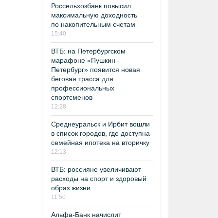
Россельхозбанк повысил
максимальную доходность
по накопительным счетам
15:40
ВТБ: на Петербургском
марафоне «Пушкин -
Петербург» появится новая
беговая трасса для
профессиональных
спортсменов
12:28
Среднеуральск и Ирбит вошли
в список городов, где доступна
семейная ипотека на вторичку
12:13
ВТБ: россияне увеличивают
расходы на спорт и здоровый
образ жизни
11:50
Альфа-Банк начислит