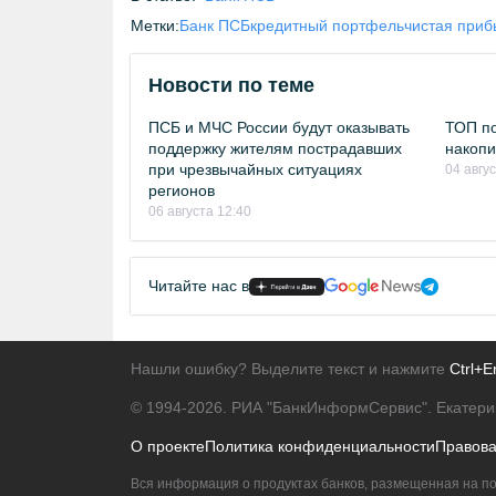
Метки:
Банк ПСБ
кредитный портфель
чистая приб
Новости по теме
ПСБ и МЧС России будут оказывать
ТОП по
поддержку жителям пострадавших
накопи
при чрезвычайных ситуациях
04 авгу
регионов
06 августа 12:40
Читайте нас в
Нашли ошибку? Выделите текст и нажмите
Ctrl+E
© 1994-2026.
РИА "БанкИнформСервис". Екатери
О проекте
Политика конфиденциальности
Правов
Вся информация о продуктах банков, размещенная на по