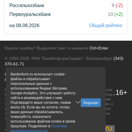
Россельхозбанк
9
(-2)
Первоуральскбанк
10
(+2)
на 08.08.2026
Общий рейтинг
Нашли ошибку? Выделите текст и нажмите
Ctrl+Enter
© 1994-2026.
РИА "БанкИнформСервис". Екатеринбург
(343)
370-61-71
О проекте
Политика конфиденциальности
Bankinform.ru использует cookie-
файлы и обрабатывает
Правовая информация
Для рекламодателей
персональные данные с
использованием Яндекс Метрики,
Вся информация о продуктах банков, размещенная на портале
16+
Google Analytics. Это улучшает работу
bankinform.ru, носит исключительно ознакомительный характер и
сайта и взаимодействие с ним.
не является публичной офертой, определяемой положениями
Подтвердите ваше согласие, нажав
ГК РФ. Информация не содержит точного и полного описания, и
кнопу Ок. Если вы не хотите, чтобы
может быть изменена. Конечные условия уточняйте на сайтах
ваши данные обрабатывались,
банков или при личном обращении. Исключительное право на
пожалуйста, ограничьте
товарные знаки принадлежит их правообладателям.
использование файлов cookie в своём
браузере. Подробнее в
Политике
конфиденциальности
.