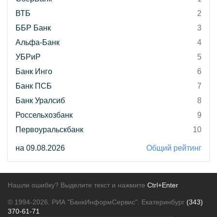
ВТБ
2
ББР Банк
3
Альфа-Банк
4
УБРиР
5
Банк Инго
6
Банк ПСБ
7
Банк Уралсиб
8
Россельхозбанк
9
Первоуральскбанк
10
на 09.08.2026
Общий рейтинг
Нашли ошибку? Выделите текст и нажмите
Ctrl+Enter
© 1994-2026.
РИА "БанкИнформСервис". Екатеринбург
(343)
370-61-71