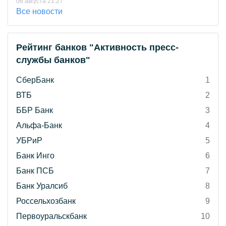
06 августа 21:27
Все новости
Рейтинг банков "Активность пресс-
службы банков"
СберБанк
1
ВТБ
2
ББР Банк
3
Альфа-Банк
4
УБРиР
5
Банк Инго
6
Банк ПСБ
7
Банк Уралсиб
8
Россельхозбанк
9
Первоуральскбанк
10