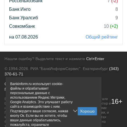
Россельхозбанк
7
(-2)
Банк Инго
8
Банк Уралсиб
9
Совкомбанк
10
(+2)
на 07.08.2026
Общий рейтинг
Нашли ошибку? Выделите текст и нажмите
Ctrl+Enter
© 1994-2026.
РИА "БанкИнформСервис". Екатеринбург
(343)
370-61-71
О проекте
Политика конфиденциальности
Bankinform.ru использует cookie-
файлы и обрабатывает
Правовая информация
Для рекламодателей
персональные данные с
использованием Яндекс Метрики,
Вся информация о продуктах банков, размещенная на портале
16+
Google Analytics. Это улучшает работу
bankinform.ru, носит исключительно ознакомительный характер и
сайта и взаимодействие с ним.
не является публичной офертой, определяемой положениями
Подтвердите ваше согласие, нажав
ГК РФ. Информация не содержит точного и полного описания, и
кнопу Ок. Если вы не хотите, чтобы
может быть изменена. Конечные условия уточняйте на сайтах
ваши данные обрабатывались,
банков или при личном обращении. Исключительное право на
пожалуйста, ограничьте
товарные знаки принадлежит их правообладателям.