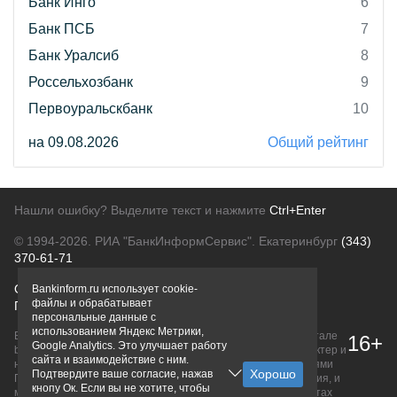
Банк Инго
6
Банк ПСБ
7
Банк Уралсиб
8
Россельхозбанк
9
Первоуральскбанк
10
на 09.08.2026
Общий рейтинг
Нашли ошибку? Выделите текст и нажмите
Ctrl+Enter
© 1994-2026.
РИА "БанкИнформСервис". Екатеринбург
(343)
370-61-71
О проекте
Политика конфиденциальности
Bankinform.ru использует cookie-
файлы и обрабатывает
Правовая информация
Для рекламодателей
персональные данные с
использованием Яндекс Метрики,
Вся информация о продуктах банков, размещенная на портале
16+
Google Analytics. Это улучшает работу
bankinform.ru, носит исключительно ознакомительный характер и
сайта и взаимодействие с ним.
не является публичной офертой, определяемой положениями
Подтвердите ваше согласие, нажав
ГК РФ. Информация не содержит точного и полного описания, и
кнопу Ок. Если вы не хотите, чтобы
может быть изменена. Конечные условия уточняйте на сайтах