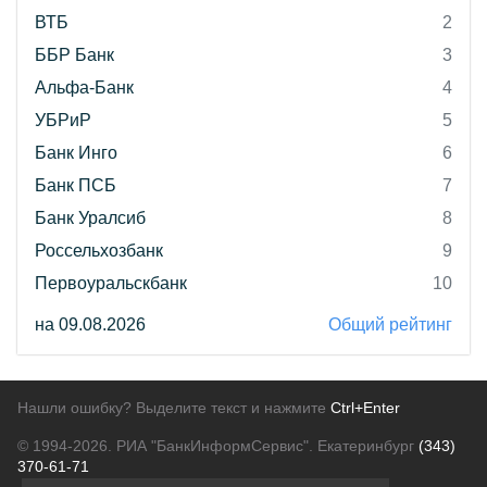
ВТБ
2
ББР Банк
3
Альфа-Банк
4
УБРиР
5
Банк Инго
6
Банк ПСБ
7
Банк Уралсиб
8
Россельхозбанк
9
Первоуральскбанк
10
на 09.08.2026
Общий рейтинг
Нашли ошибку? Выделите текст и нажмите
Ctrl+Enter
© 1994-2026.
РИА "БанкИнформСервис". Екатеринбург
(343)
370-61-71