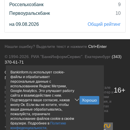
Россельхозбанк
9
Первоуральскбанк
10
на 09.08.2026
Общий рейтинг
Нашли ошибку? Выделите текст и нажмите
Ctrl+Enter
© 1994-2026.
РИА "БанкИнформСервис". Екатеринбург
(343)
370-61-71
О проекте
Политика конфиденциальности
Bankinform.ru использует cookie-
файлы и обрабатывает
Правовая информация
Для рекламодателей
персональные данные с
использованием Яндекс Метрики,
Вся информация о продуктах банков, размещенная на портале
16+
Google Analytics. Это улучшает работу
bankinform.ru, носит исключительно ознакомительный характер и
сайта и взаимодействие с ним.
не является публичной офертой, определяемой положениями
Подтвердите ваше согласие, нажав
ГК РФ. Информация не содержит точного и полного описания, и
кнопу Ок. Если вы не хотите, чтобы
может быть изменена. Конечные условия уточняйте на сайтах
ваши данные обрабатывались,
банков или при личном обращении. Исключительное право на
пожалуйста, ограничьте
товарные знаки принадлежит их правообладателям.
использование файлов cookie в своём
браузере. Подробнее в
Политике
конфиденциальности
.