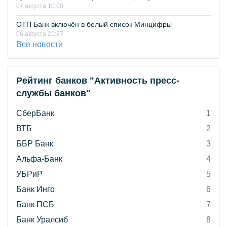
07 августа 10:00
ОТП Банк включён в белый список Минцифры
06 августа 21:27
Все новости
Рейтинг банков "Активность пресс-
службы банков"
СберБанк
1
ВТБ
2
ББР Банк
3
Альфа-Банк
4
УБРиР
5
Банк Инго
6
Банк ПСБ
7
Банк Уралсиб
8