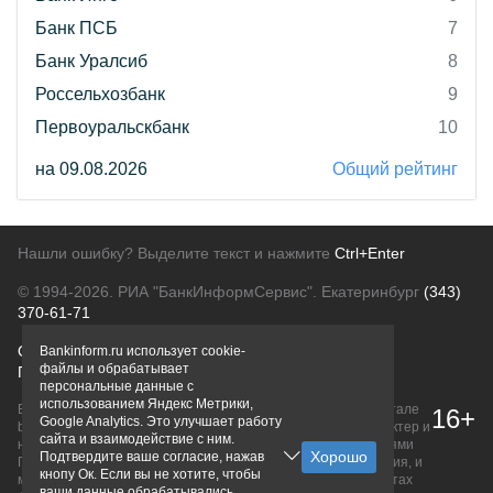
Банк ПСБ
7
Банк Уралсиб
8
Россельхозбанк
9
Первоуральскбанк
10
на 09.08.2026
Общий рейтинг
Нашли ошибку? Выделите текст и нажмите
Ctrl+Enter
© 1994-2026.
РИА "БанкИнформСервис". Екатеринбург
(343)
370-61-71
О проекте
Политика конфиденциальности
Bankinform.ru использует cookie-
файлы и обрабатывает
Правовая информация
Для рекламодателей
персональные данные с
использованием Яндекс Метрики,
Вся информация о продуктах банков, размещенная на портале
16+
Google Analytics. Это улучшает работу
bankinform.ru, носит исключительно ознакомительный характер и
сайта и взаимодействие с ним.
не является публичной офертой, определяемой положениями
Подтвердите ваше согласие, нажав
ГК РФ. Информация не содержит точного и полного описания, и
кнопу Ок. Если вы не хотите, чтобы
может быть изменена. Конечные условия уточняйте на сайтах
ваши данные обрабатывались,