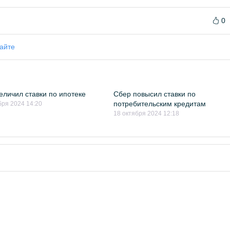
0
айте
еличил ставки по ипотеке
Сбер повысил ставки по
потребительским кредитам
бря 2024 14:20
18 октября 2024 12:18