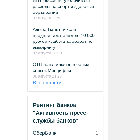
ВТБ: россияне увеличивают
расходы на спорт и здоровый
образ жизни
07 августа 11:50
Альфа-Банк начислит
предпринимателям до 10 000
рублей кэшбэка за оборот по
эквайрингу
07 августа 10:00
ОТП Банк включён в белый
список Минцифры
06 августа 21:27
Все новости
Рейтинг банков
"Активность пресс-
службы банков"
СберБанк
1