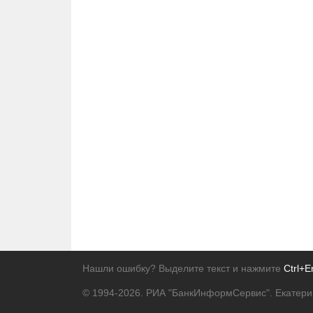
Нашли ошибку? Выделите текст и нажмите
Ctrl+E
© 1994-2026.
РИА "БанкИнформСервис". Екатери