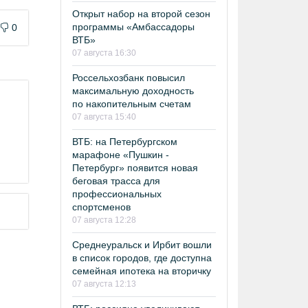
Открыт набор на второй сезон
программы «Амбассадоры
0
ВТБ»
07 августа 16:30
Россельхозбанк повысил
максимальную доходность
по накопительным счетам
07 августа 15:40
ВТБ: на Петербургском
марафоне «Пушкин -
Петербург» появится новая
беговая трасса для
профессиональных
спортсменов
07 августа 12:28
Среднеуральск и Ирбит вошли
в список городов, где доступна
семейная ипотека на вторичку
07 августа 12:13