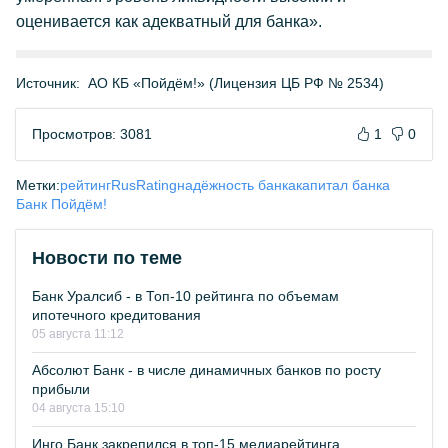
оценивается как адекватный для банка».
Источник:
АО КБ «Пойдём!» (Лицензия ЦБ РФ № 2534)
Просмотров: 3081
1
0
Метки:
рейтинг
RusRating
надёжность банка
капитал банка
Банк Пойдём!
Новости по теме
Банк Уралсиб - в Топ-10 рейтинга по объемам
ипотечного кредитования
05 августа 11:12
Абсолют Банк - в числе динамичных банков по росту
прибыли
04 августа 15:10
Инго Банк закрепился в топ-15 медиарейтинга