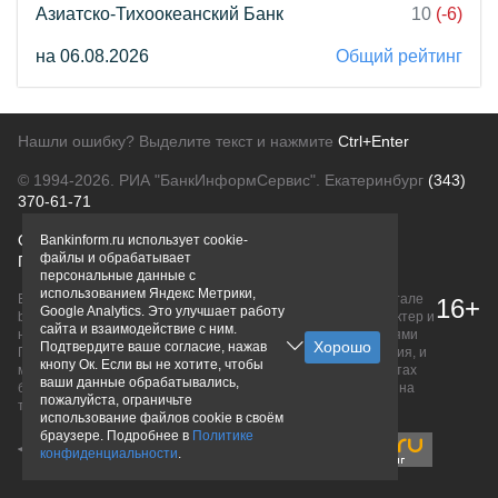
Азиатско-Тихоокеанский Банк
10
(-6)
на 06.08.2026
Общий рейтинг
Нашли ошибку? Выделите текст и нажмите
Ctrl+Enter
© 1994-2026.
РИА "БанкИнформСервис". Екатеринбург
(343)
370-61-71
О проекте
Политика конфиденциальности
Bankinform.ru использует cookie-
файлы и обрабатывает
Правовая информация
Для рекламодателей
персональные данные с
использованием Яндекс Метрики,
Вся информация о продуктах банков, размещенная на портале
16+
Google Analytics. Это улучшает работу
bankinform.ru, носит исключительно ознакомительный характер и
сайта и взаимодействие с ним.
не является публичной офертой, определяемой положениями
Подтвердите ваше согласие, нажав
ГК РФ. Информация не содержит точного и полного описания, и
кнопу Ок. Если вы не хотите, чтобы
может быть изменена. Конечные условия уточняйте на сайтах
ваши данные обрабатывались,
банков или при личном обращении. Исключительное право на
пожалуйста, ограничьте
товарные знаки принадлежит их правообладателям.
использование файлов cookie в своём
браузере. Подробнее в
Политике
конфиденциальности
.