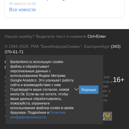
06 августа 10:40
Все новости
Нашли ошибку? Выделите текст и нажмите
Ctrl+Enter
© 1994-2026.
РИА "БанкИнформСервис". Екатеринбург
(343)
370-61-71
О проекте
Политика конфиденциальности
Bankinform.ru использует cookie-
файлы и обрабатывает
Правовая информация
Для рекламодателей
персональные данные с
использованием Яндекс Метрики,
Вся информация о продуктах банков, размещенная на портале
16+
Google Analytics. Это улучшает работу
bankinform.ru, носит исключительно ознакомительный характер и
сайта и взаимодействие с ним.
не является публичной офертой, определяемой положениями
Подтвердите ваше согласие, нажав
ГК РФ. Информация не содержит точного и полного описания, и
кнопу Ок. Если вы не хотите, чтобы
может быть изменена. Конечные условия уточняйте на сайтах
ваши данные обрабатывались,
банков или при личном обращении. Исключительное право на
пожалуйста, ограничьте
товарные знаки принадлежит их правообладателям.
использование файлов cookie в своём
браузере. Подробнее в
Политике
конфиденциальности
.