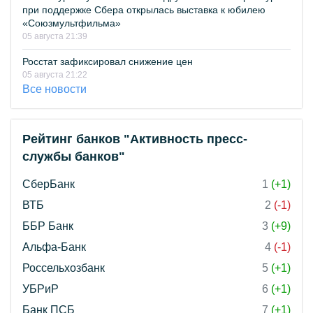
при поддержке Сбера открылась выставка к юбилею
«Союзмультфильма»
05 августа 21:39
Росстат зафиксировал снижение цен
05 августа 21:22
Все новости
Рейтинг банков "Активность пресс-
службы банков"
СберБанк
1
(+1)
ВТБ
2
(-1)
ББР Банк
3
(+9)
Альфа-Банк
4
(-1)
Россельхозбанк
5
(+1)
УБРиР
6
(+1)
Банк ПСБ
7
(+1)