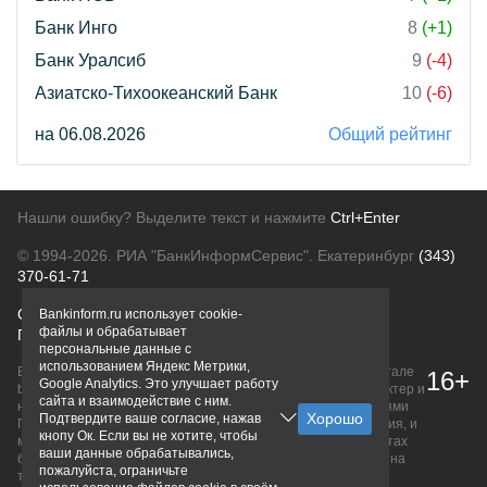
Банк Инго
8
(+1)
Банк Уралсиб
9
(-4)
Азиатско-Тихоокеанский Банк
10
(-6)
на 06.08.2026
Общий рейтинг
Нашли ошибку? Выделите текст и нажмите
Ctrl+Enter
© 1994-2026.
РИА "БанкИнформСервис". Екатеринбург
(343)
370-61-71
О проекте
Политика конфиденциальности
Bankinform.ru использует cookie-
файлы и обрабатывает
Правовая информация
Для рекламодателей
персональные данные с
использованием Яндекс Метрики,
Вся информация о продуктах банков, размещенная на портале
16+
Google Analytics. Это улучшает работу
bankinform.ru, носит исключительно ознакомительный характер и
сайта и взаимодействие с ним.
не является публичной офертой, определяемой положениями
Подтвердите ваше согласие, нажав
ГК РФ. Информация не содержит точного и полного описания, и
кнопу Ок. Если вы не хотите, чтобы
может быть изменена. Конечные условия уточняйте на сайтах
ваши данные обрабатывались,
банков или при личном обращении. Исключительное право на
пожалуйста, ограничьте
товарные знаки принадлежит их правообладателям.