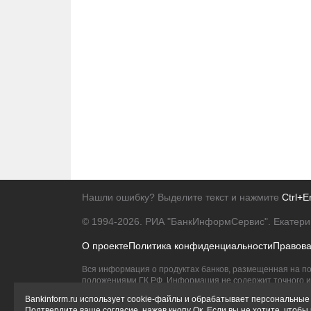
Нашли ошибку? Выделите текст и нажмите
Ctrl+E
© 1994-2026.
РИА "БанкИнформСервис". Екатери
О проекте
Политика конфиденциальности
Правов
Вся информация о продуктах банков, размещенная на по
положениями ГК РФ. Информация не содержит точного и 
Исключительное право на товарные знаки принадлежит 
Bankinform.ru использует cookie-файлы и обрабатывает персональные 
Подтвердите ваше согласие, нажав кнопу Ок. Если вы не хотите, чтоб