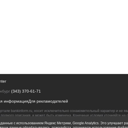
nter
нбург
(343) 370-61-71
ая информация
Для рекламодателей
ртале bankinform.ru, носит исключительно ознакомительный характер и не 
полного описания, и может быть изменена. Конечные условия уточняйте на 
их правообладателям.
данные с использованием Яндекс Метрики, Google Analytics. Это улучшает ра
ы ваши данные обрабатывались, пожалуйста, ограничьте использование файло