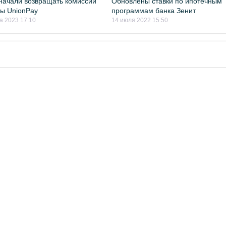
начали возвращать комиссии
Обновлены ставки по ипотечным
ты UnionPay
программам банка Зенит
а 2023 17:10
14 июля 2022 15:50