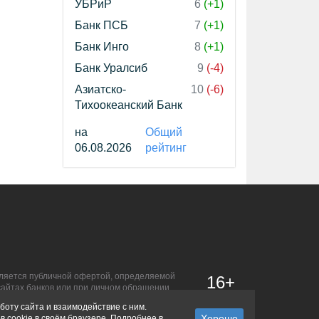
УБРиР
6
(+1)
Банк ПСБ
7
(+1)
Банк Инго
8
(+1)
Банк Уралсиб
9
(-4)
Азиатско-
10
(-6)
Тихоокеанский Банк
на
Общий
06.08.2026
рейтинг
является публичной офертой, определяемой
16+
сайтах банков или при личном обращении.
боту сайта и взаимодействие с ним.
в cookie в своём браузере. Подробнее в