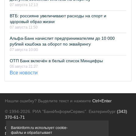
07 августа 12:13
ВТБ: россияне увеличивают расходы на спорт и
здоровый образ жизни
07 августа 11:50
Альфа-Банк начислит предпринимателям до 10 000
рублей кэшбэка за оборот по эквайрингу
07 августа 10:00
ОТП Банк включён в белый список Минцифры
06 августа 21:27
Все новости
Нашли ошибку? Выделите текст и нажмите
Ctrl+Enter
© 1994-2026.
РИА "БанкИнформСервис". Екатеринбург
(343)
370-61-71
О проекте
Политика конфиденциальности
Bankinform.ru использует cookie-
файлы и обрабатывает
Правовая информация
Для рекламодателей