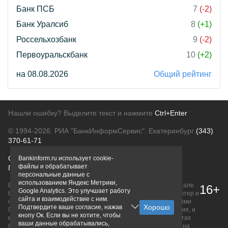
Банк ПСБ
7
(-2)
Банк Уралсиб
8
(+1)
Россельхозбанк
9
(-2)
Первоуральскбанк
10
(+2)
на 08.08.2026
Общий рейтинг
Нашли ошибку? Выделите текст и нажмите
Ctrl+Enter
© 1994-2026.
РИА "БанкИнформСервис". Екатеринбург
(343)
370-61-71
О проекте
Политика конфиденциальности
Bankinform.ru использует cookie-
файлы и обрабатывает
Правовая информация
Для рекламодателей
персональные данные с
использованием Яндекс Метрики,
Вся информация о продуктах банков, размещенная на портале
16+
Google Analytics. Это улучшает работу
bankinform.ru, носит исключительно ознакомительный характер и
сайта и взаимодействие с ним.
не является публичной офертой, определяемой положениями
Подтвердите ваше согласие, нажав
ГК РФ. Информация не содержит точного и полного описания, и
кнопу Ок. Если вы не хотите, чтобы
может быть изменена. Конечные условия уточняйте на сайтах
ваши данные обрабатывались,
банков или при личном обращении. Исключительное право на