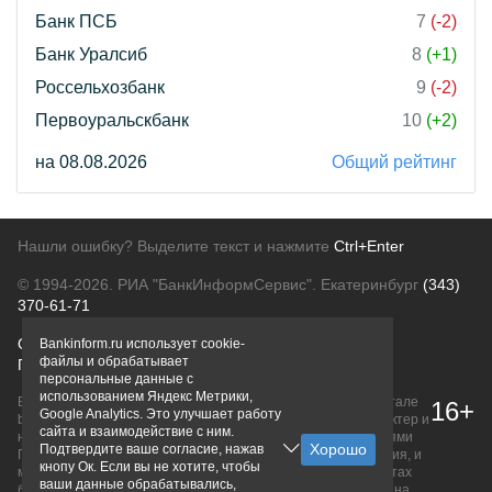
Банк ПСБ
7
(-2)
Банк Уралсиб
8
(+1)
Россельхозбанк
9
(-2)
Первоуральскбанк
10
(+2)
на 08.08.2026
Общий рейтинг
Нашли ошибку? Выделите текст и нажмите
Ctrl+Enter
© 1994-2026.
РИА "БанкИнформСервис". Екатеринбург
(343)
370-61-71
О проекте
Политика конфиденциальности
Bankinform.ru использует cookie-
файлы и обрабатывает
Правовая информация
Для рекламодателей
персональные данные с
использованием Яндекс Метрики,
Вся информация о продуктах банков, размещенная на портале
16+
Google Analytics. Это улучшает работу
bankinform.ru, носит исключительно ознакомительный характер и
сайта и взаимодействие с ним.
не является публичной офертой, определяемой положениями
Подтвердите ваше согласие, нажав
ГК РФ. Информация не содержит точного и полного описания, и
кнопу Ок. Если вы не хотите, чтобы
может быть изменена. Конечные условия уточняйте на сайтах
ваши данные обрабатывались,
банков или при личном обращении. Исключительное право на