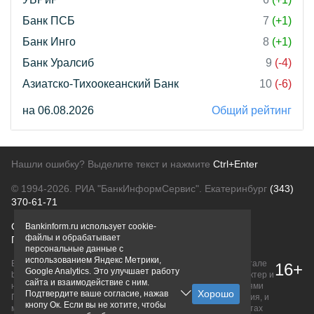
Банк ПСБ
7
(+1)
Банк Инго
8
(+1)
Банк Уралсиб
9
(-4)
Азиатско-Тихоокеанский Банк
10
(-6)
на 06.08.2026
Общий рейтинг
Нашли ошибку? Выделите текст и нажмите
Ctrl+Enter
© 1994-2026.
РИА "БанкИнформСервис". Екатеринбург
(343)
370-61-71
О проекте
Политика конфиденциальности
Bankinform.ru использует cookie-
файлы и обрабатывает
Правовая информация
Для рекламодателей
персональные данные с
использованием Яндекс Метрики,
Вся информация о продуктах банков, размещенная на портале
16+
Google Analytics. Это улучшает работу
bankinform.ru, носит исключительно ознакомительный характер и
сайта и взаимодействие с ним.
не является публичной офертой, определяемой положениями
Подтвердите ваше согласие, нажав
ГК РФ. Информация не содержит точного и полного описания, и
кнопу Ок. Если вы не хотите, чтобы
может быть изменена. Конечные условия уточняйте на сайтах