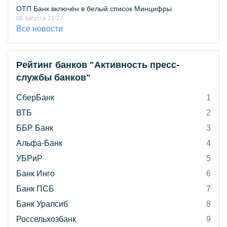
ОТП Банк включён в белый список Минцифры
06 августа 21:27
Все новости
Рейтинг банков "Активность пресс-
службы банков"
СберБанк
1
ВТБ
2
ББР Банк
3
Альфа-Банк
4
УБРиР
5
Банк Инго
6
Банк ПСБ
7
Банк Уралсиб
8
Россельхозбанк
9