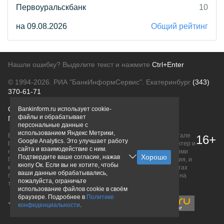
Первоуральскбанк
10
на 09.08.2026
Общий рейтинг
Нашли ошибку? Выделите текст и нажмите
Ctrl+Enter
© 1994-2026.
РИА "БанкИнформСервис". Екатеринбург
(343)
370-61-71
О проекте
Политика конфиденциальности
Bankinform.ru использует cookie-
файлы и обрабатывает
Правовая информация
Для рекламодателей
персональные данные с
использованием Яндекс Метрики,
Вся информация о продуктах банков, размещенная на портале
16+
Google Analytics. Это улучшает работу
bankinform.ru, носит исключительно ознакомительный характер и
сайта и взаимодействие с ним.
не является публичной офертой, определяемой положениями
Подтвердите ваше согласие, нажав
ГК РФ. Информация не содержит точного и полного описания, и
кнопу Ок. Если вы не хотите, чтобы
может быть изменена. Конечные условия уточняйте на сайтах
ваши данные обрабатывались,
банков или при личном обращении. Исключительное право на
пожалуйста, ограничьте
товарные знаки принадлежит их правообладателям.
использование файлов cookie в своём
браузере. Подробнее в
Политике
конфиденциальности
.