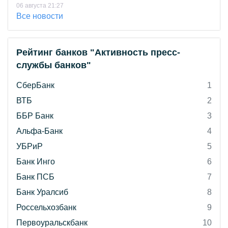
06 августа 21:27
Все новости
Рейтинг банков "Активность пресс-
службы банков"
СберБанк
1
ВТБ
2
ББР Банк
3
Альфа-Банк
4
УБРиР
5
Банк Инго
6
Банк ПСБ
7
Банк Уралсиб
8
Россельхозбанк
9
Первоуральскбанк
10