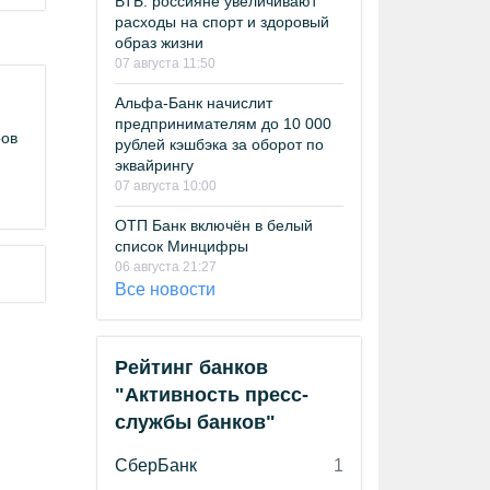
ВТБ: россияне увеличивают
расходы на спорт и здоровый
образ жизни
07 августа 11:50
Альфа-Банк начислит
предпринимателям до 10 000
ров
рублей кэшбэка за оборот по
эквайрингу
07 августа 10:00
ОТП Банк включён в белый
список Минцифры
06 августа 21:27
Все новости
Рейтинг банков
"Активность пресс-
службы банков"
СберБанк
1