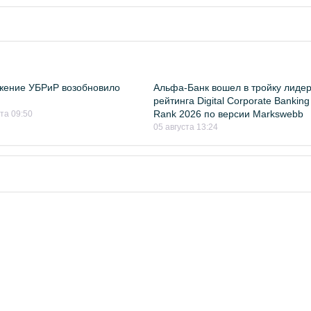
жение УБРиР возобновило
Альфа-Банк вошел в тройку лиде
рейтинга Digital Corporate Banking
Rank 2026 по версии Markswebb
ста 09:50
05 августа 13:24