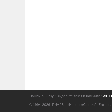
Нашли ошибку? Выделите текст и нажмите
Ctrl+E
© 1994-2026.
РИА "БанкИнформСервис". Екатери